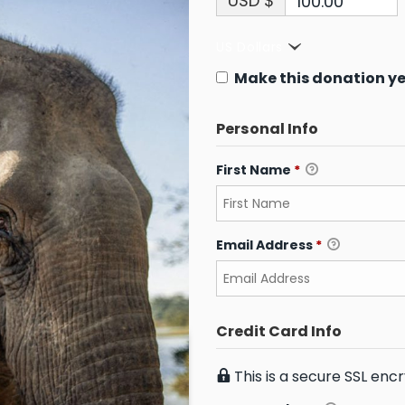
USD $
100.00
US Dollars
Make this donation ye
Personal Info
First Name
*
Email Address
*
Credit Card Info
This is a secure SSL en