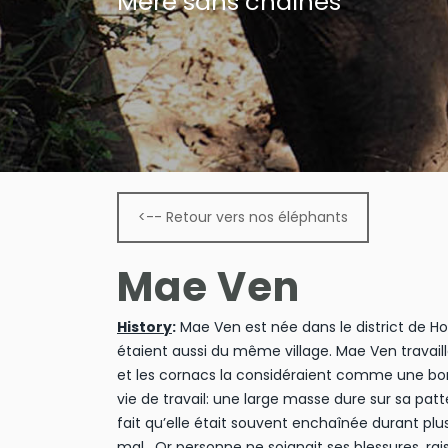
Mère sans chaïnes
<-- Retour vers nos éléphants
Mae Ven
History
:
Mae Ven est née dans le district de H
étaient aussi du même village. Mae Ven travaillai
et les cornacs la considéraient comme une bon
vie de travail: une large masse dure sur sa pa
fait qu’elle était souvent enchaînée durant plus
mal. Or personne ne soignait ses blessures, rai