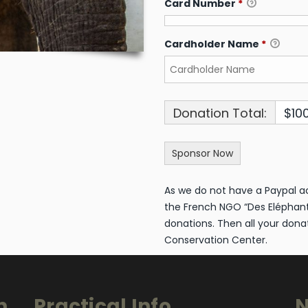
Card Number
*
Cardholder Name
*
Donation Total:
$10
As we do not have a Paypal a
the French NGO “Des Eléphan
donations. Then all your donat
Conservation Center.
n
Practical Info
N