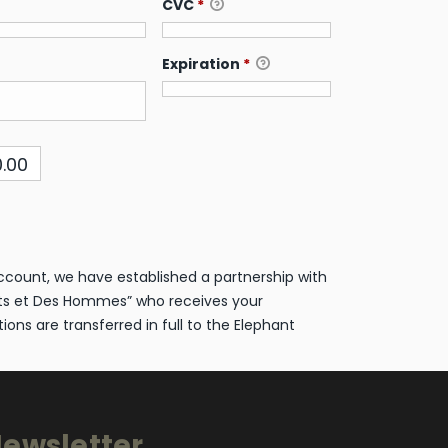
CVC
*
Expiration
*
0.00
ccount, we have established a partnership with
ts et Des Hommes” who receives your
ions are transferred in full to the Elephant
ewsletter