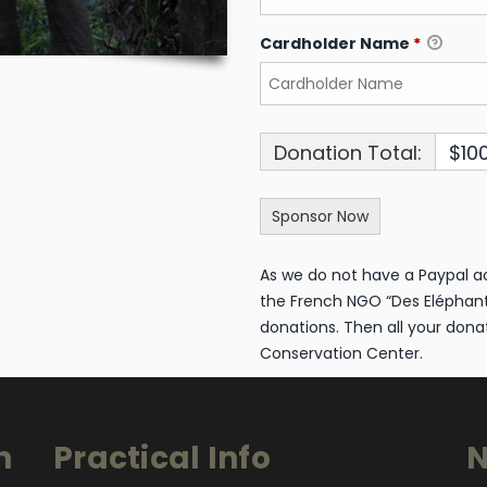
Cardholder Name
*
Donation Total:
$10
As we do not have a Paypal a
the French NGO “Des Eléphan
donations. Then all your donat
Conservation Center.
n
Practical Info
N