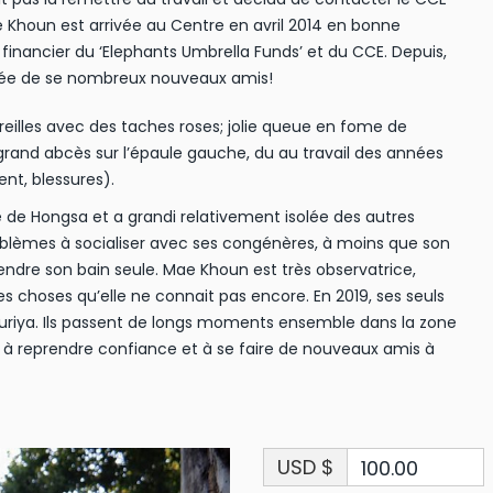
ae Khoun est arrivée au Centre en avril 2014 en bonne
financier du ‘Elephants Umbrella Funds’ et du CCE. Depuis,
tourée de se nombreux nouveaux amis!
reilles avec des taches roses; jolie queue en fome de
grand abcès sur l’épaule gauche, du au travail des années
nt, blessures).
 de Hongsa et a grandi relativement isolée des autres
roblèmes à socialiser avec ses congénères, à moins que son
endre son bain seule. Mae Khoun est très observatrice,
s choses qu’elle ne connait pas encore. En 2019, ses seuls
riya. Ils passent de longs moments ensemble dans la zone
era à reprendre confiance et à se faire de nouveaux amis à
USD $
100.00