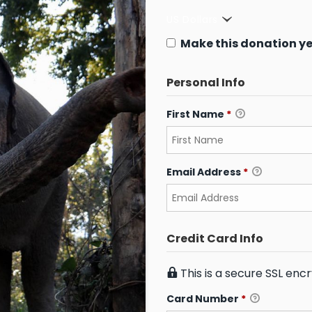
US Dollars
Make this donation ye
Personal Info
First Name
*
Email Address
*
Credit Card Info
This is a secure SSL en
Card Number
*