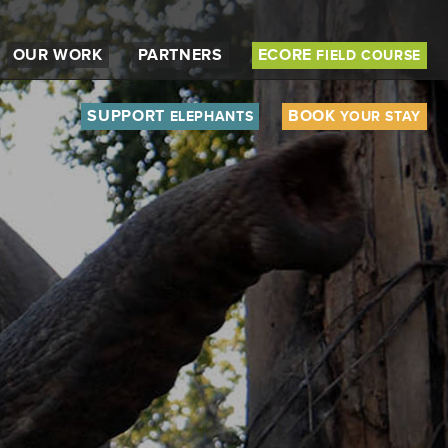
OUR WORK
PARTNERS
ECORE
FIELD COURSE
SUPPORT
BOOK
ELEPHANTS
YOUR STAY